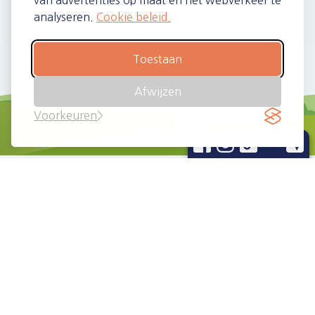
van advertenties op maat en het webverkeer te
analyseren.
Cookie beleid.
Toestaan
Afwijzen
Voorkeuren
Wat mag je verwachten?
Een
uniek parcours
,
Gepersonaliseerd
zonder ronden
borstnummer
met
chip*